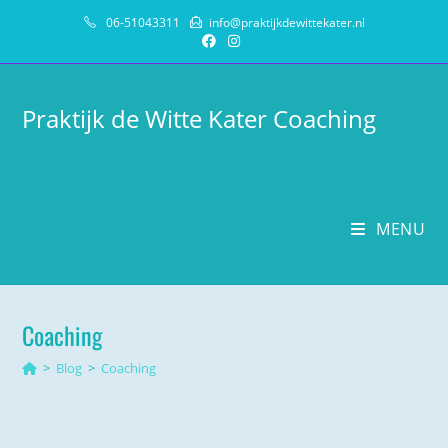
Ga
06-51043311
info@praktijkdewittekater.nl
naar
inhoud
Praktijk de Witte Kater Coaching
MENU
Coaching
>
Blog
>
Coaching