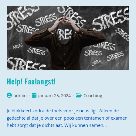
Help! Faalangst!
Bericht
Bericht
Berichtcategorie:
admin
januari 25, 2024
Coaching
auteur:
gepubliceerd
op:
Je blokkeert zodra de toets voor je neus ligt. Alleen de
gedachte al dat je over een poos een tentamen of examen
hebt zorgt dat je dichtslaat. Wij kunnen samen…